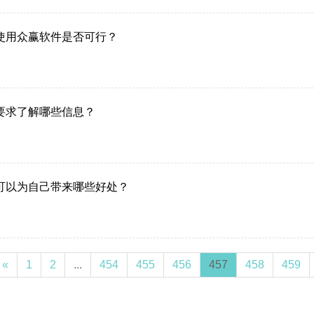
使用众赢软件是否可行？
要求了解哪些信息？
可以为自己带来哪些好处？
«
1
2
...
454
455
456
457
458
459