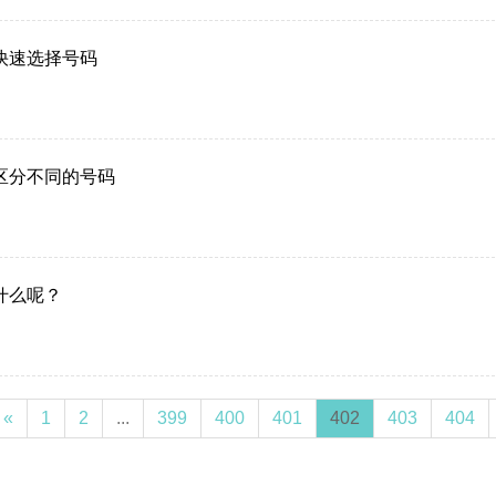
快速选择号码
区分不同的号码
什么呢？
«
1
2
...
399
400
401
402
403
404