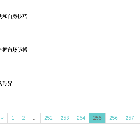
测和自身技巧
把握市场脉搏
购彩界
«
1
2
...
252
253
254
255
256
257